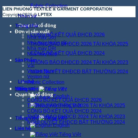
Fabric Collection
LIEN PHUONG TEXTILE & GARMENT CORPORATION
Copyright 2026 ©
LPTEX
Nhân sự
Quan hệ cổ đông
Trang chủ
Đơn vị sản xuất
CÔNG BỐ KẾT QUẢ ĐHCĐ 2026
Nhà máy Sợi
Nhà máy Hoàn tất
THÔNG BÁO ĐHĐCĐ 2026 TÀI KHÓA 2025
Nhà máy Dệt
CÔNG BỐ KẾT QUẢ ĐHCĐ 2024
Nhà máy May
Sản Phẩm
THÔNG BÁO ĐHĐCĐ 2024 TÀI KHÓA 2023
Vải
Veston Nam
NGHỊ QUYẾT ĐHĐCĐ BẤT THƯỜNG 2024
Veston nữ
Liên hệ
Fabric Collection
Nhân sự
Tiếng Việt
Quan hệ cổ đông
English
CÔNG BỐ KẾT QUẢ ĐHCĐ 2026
Tiếng Việt
THÔNG BÁO ĐHĐCĐ 2026 TÀI KHÓA 2025
CÔNG BỐ KẾT QUẢ ĐHCĐ 2024
THÔNG BÁO ĐHĐCĐ 2024 TÀI KHÓA 2023
Tiếng Việt
NGHỊ QUYẾT ĐHĐCĐ BẤT THƯỜNG 2024
English
Liên hệ
Tiếng Việt