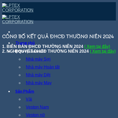
Skip
to
content
CÔNG BỐ KẾT QUẢ ĐHCĐ THƯỜNG NIÊN 2024
Trang chủ
1. BIÊN BẢN ĐHCĐ THƯỜNG NIÊN 2024
( Xem tại đây)
Đơn vị sản xuất
2. NGHỊ QUYẾT ĐHCĐ THƯỜNG NIÊN 2024
( Xem tại đây)
Nhà máy Sợi
Nhà máy Hoàn tất
Nhà máy Dệt
Nhà máy May
Sản Phẩm
Vải
Veston Nam
Veston nữ